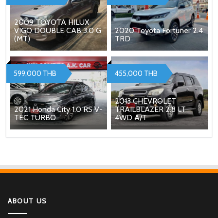
2009 TOYOTA HILUX
VIGO DOUBLE CAB 3.0 G
2020 Toyota Fortuner 2.4
(MT)
TRD
599,000 THB
455,000 THB
2013 CHEVROLET
2021 Honda City 1.0 RS V-
TRAILBLAZER 2.8 LT
TEC TURBO
4WD A/T
ABOUT US