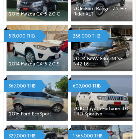
2016 Ford Ranger 2.2 Hi-
2016 Mazda CX-5 2.0 C
Rider XLT
519,000 THB
268,000 THB
2004 BMW E46 318 SE
2014 Mazda CX-5 2.0 S
N42 1.8
369,000 THB
609,000 THB
2010 Toyota Fortuner 3.0
2016 Ford EcoSport
TRD Sportivo
329,000 THB
1,565,000 THB