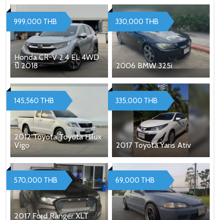
999,000 THB
330,000 THB
Honda CR-V 2.4 EL 4WD
ปี 2018
2006 BMW 325i
145,560 THB
335,000 THB
2012 Toyota Toyota Hilux
Vigo
2017 Toyota Yaris Ativ
570,000 THB
69,000 THB
2017 Ford Ranger XLT