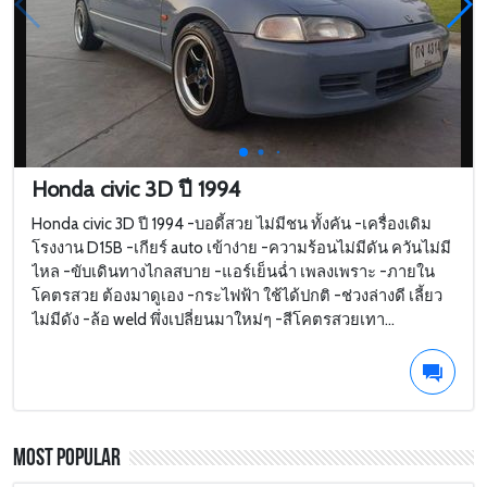
Honda civic 3D ปี 1994
Honda civic 3D ปี 1994 -บอดี้สวย ไม่มีชน ทั้งคัน -เครื่องเดิม
โรงงาน D15B -เกียร์ auto เข้าง่าย -ความร้อนไม่มีดัน ควันไม่มี
ไหล -ขับเดินทางไกลสบาย -แอร์เย็นฉ่ำ เพลงเพราะ -ภายใน
โคตรสวย ต้องมาดูเอง -กระไฟฟ้า ใช้ได้ปกติ -ช่วงล่างดี เลี้ยว
ไม่มีดัง -ล้อ weld พึ่งเปลี่ยนมาใหม่ๆ -สีโคตรสวยเทา...
Most Popular