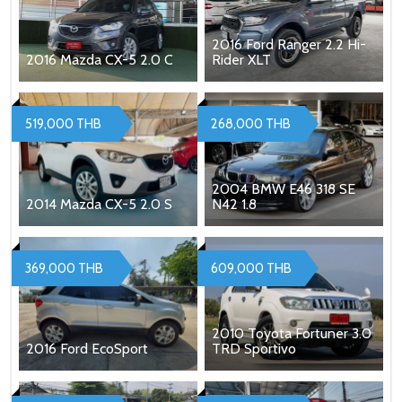
2016 Ford Ranger 2.2 Hi-
2016 Mazda CX-5 2.0 C
Rider XLT
519,000 THB
268,000 THB
2004 BMW E46 318 SE
2014 Mazda CX-5 2.0 S
N42 1.8
369,000 THB
609,000 THB
2010 Toyota Fortuner 3.0
2016 Ford EcoSport
TRD Sportivo