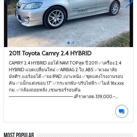
2011 Toyota Camry 2.4 HYBRID
CAMRY 2.4 HYBRID ออโต้ NAVI TOPสุด ปี 2011 ✅เครื่อง 2.4
HYBRID แบตเปลี่ยนใหม่ ✅AIRBAG 2 ใบ ,ABS ✅พวงมาลัย
มัลติฯ ,แอร์ออโต้ ✅จอ IPAD ,เบาะหนัง ✅ชุดแต่งโรงงานรอบ
คัน ✅แม็กแต่งขอบ 17” ✅กระจกพับ-ปรับไฟฟ้า ✅ไมล์ 16x,xxx
กม. ✅กล้องถอยหลัง ,เซนเซอร์รอบคัน
——————————————————— 🌈ราคาสด 339,000.-...
Most Popular