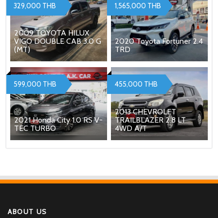
329,000 THB
1,565,000 THB
2009 TOYOTA HILUX
VIGO DOUBLE CAB 3.0 G
2020 Toyota Fortuner 2.4
(MT)
TRD
599,000 THB
455,000 THB
2013 CHEVROLET
2021 Honda City 1.0 RS V-
TRAILBLAZER 2.8 LT
TEC TURBO
4WD A/T
ABOUT US