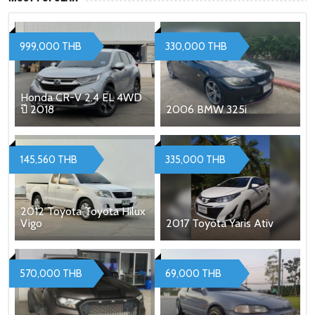
999,000 THB
330,000 THB
Honda CR-V 2.4 EL 4WD
ปี 2018
2006 BMW 325i
145,560 THB
335,000 THB
2012 Toyota Toyota Hilux
Vigo
2017 Toyota Yaris Ativ
570,000 THB
69,000 THB