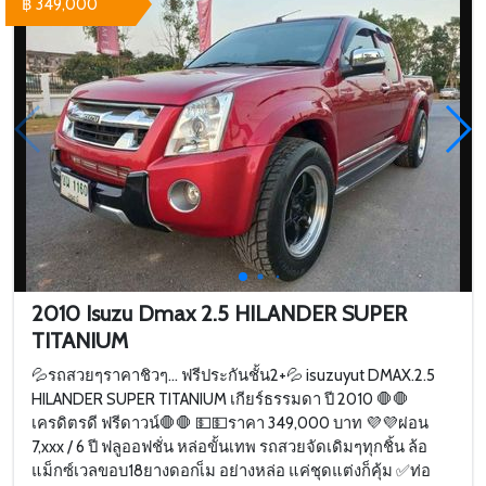
฿ 349,000
2010 Isuzu Dmax 2.5 HILANDER​ SUPER
TITANIUM
💦รถสวยๆราคาชิวๆ... ฟรีประกันชั้น2+💦 isuzuyut DMAX.2.5
HILANDER​ SUPER TITANIUM เกียร์ธรรมดา ปี 2010 🛑🛑
เครดิตรดี ฟรีดาวน์🛑🛑 💵💵ราคา ​349,000 บาท 💜💜ผ่อน
7,xxx / 6 ปี ฟลูออฟชั่น หล่อขั้นเทพ รถสวยจัดเดิมๆทุกชิ้น​ ล้อ
แม็กซ์เวลขอบ18ยางดอกเ็ม อย่างหล่อ แค่ชุดแต่งก็คุ้ม ✅ท่อ