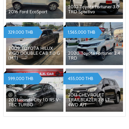
2010 Toyota Fortuner 3.0
2016 Ford EcoSport
TRD Sportivo
329,000 THB
1,565,000 THB
2009 TOYOTA HILUX
VIGO DOUBLE CAB 3.0 G
2020 Toyota Fortuner 2.4
(MT)
TRD
599,000 THB
455,000 THB
2013 CHEVROLET
2021 Honda City 1.0 RS V-
TRAILBLAZER 2.8 LT
TEC TURBO
4WD A/T