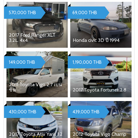
570,000 THB
69,000 THB
2017 Ford Ranger XLT
3.2L. 4x4
Honda civic 3D ปี 1994
149,000 THB
1,190,000 THB
2011 Toyota Vigo 2.7 เบน
ชิน
2017 Toyota Fortuner 2.8
430,000 THB
439,000 THB
2017 Toyota Ativ Yaris 1.2
2012 Toyota Vigo Champ