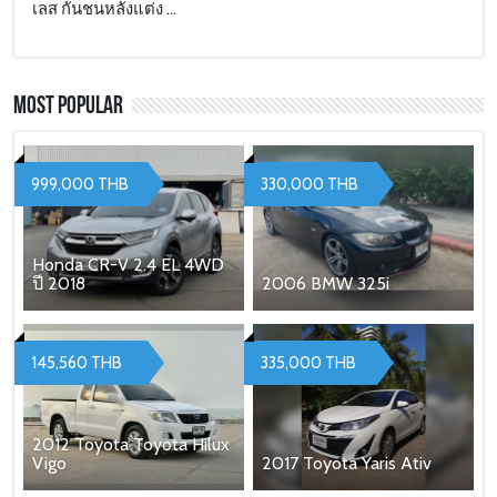
เลส กันชนหลังแต่ง ...
Most Popular
999,000 THB
330,000 THB
Honda CR-V 2.4 EL 4WD
ปี 2018
2006 BMW 325i
145,560 THB
335,000 THB
2012 Toyota Toyota Hilux
Vigo
2017 Toyota Yaris Ativ