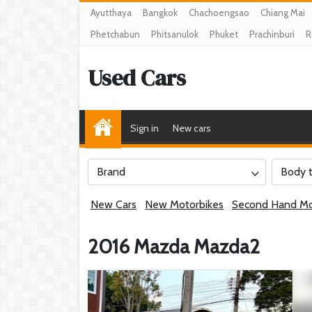
Ayutthaya
Bangkok
Chachoengsao
Chiang Mai
Phetchabun
Phitsanulok
Phuket
Prachinburi
R
Used Cars
Sign in
New cars
Brand
Body 
New Cars
New Motorbikes
Second Hand Mo
2016 Mazda Mazda2