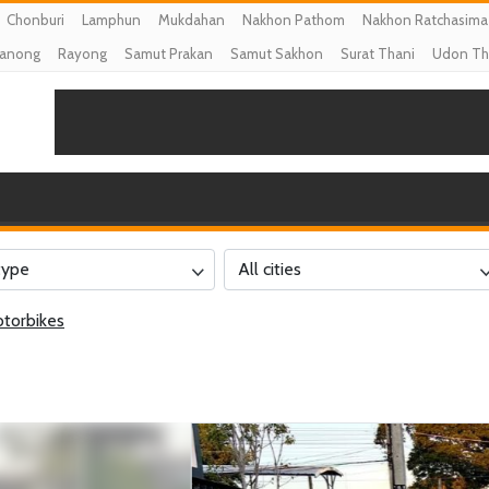
Chonburi
Lamphun
Mukdahan
Nakhon Pathom
Nakhon Ratchasima
anong
Rayong
Samut Prakan
Samut Sakhon
Surat Thani
Udon Th
type
All cities
torbikes