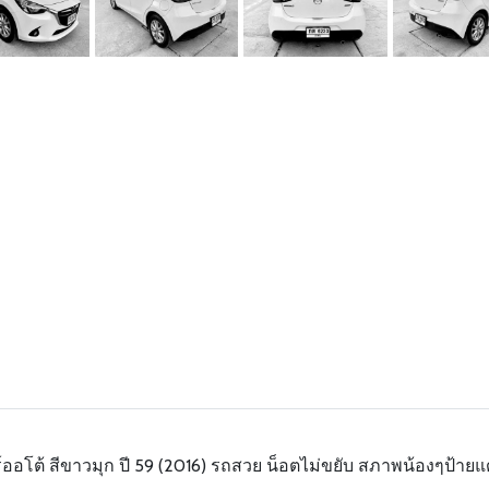
ร์ออโต้ สีขาวมุก ปี 59 (2016) รถสวย น็อตไม่ขยับ สภาพน้องๆป้าย