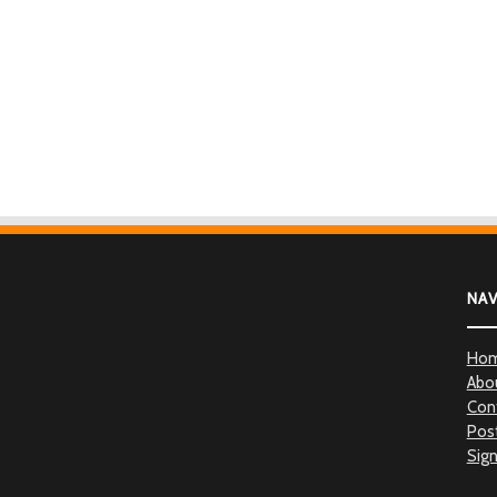
NA
Ho
Abo
Con
Post
Sign