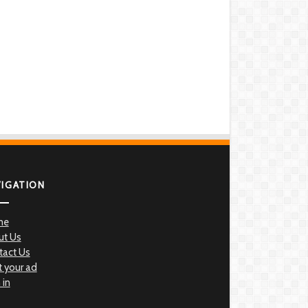
VIGATION
me
ut Us
tact Us
 your ad
 in