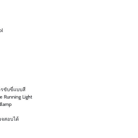
ol
รขับขี่แบบสี
e Running Light
dlamp
วจสอบได้