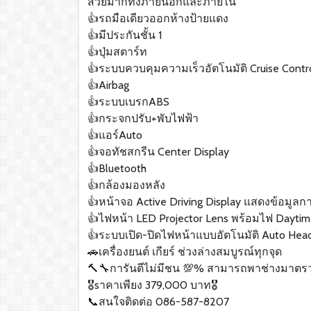
สวยมากทั้งภายนอกและภายใน
👍รถมือเดียวออกห้างป้ายแดง
👍มีประกันชั้น 1
👍ปุ่มสตาร์ท
👍ระบบควบคุมความเร็วอัตโนมัติ Cruise Contr
👍Airbag
👍ระบบเบรกABS
👍กระจกปรับ+พับไฟฟ้า
👍แอร์Auto
👍จอทัชสกรีน Center Display
👍Bluetooth
👍กล้องมองหลัง
👍หน้าจอ Active Driving Display แสดงข้อมูลกา
👍ไฟหน้า LED Projector Lens พร้อมไฟ Daytim
👍ระบบเปิด-ปิดไฟหน้าแบบอัตโนมัติ Auto Hea
🚗เครื่องยนต์ เกียร์ ช่วงล่างสมบูรณ์ทุกจุด
🔨🔧การันตีไม่มีชน 💯% สามารถพาช่างมาตร
🎖sาคาเพียง 379,000 บาท🎖
📞สนใจติดต่อ 086-587-8207