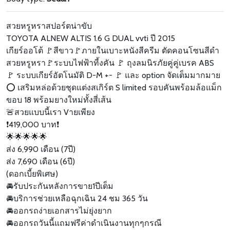
สวยหรูหราสปอร์ตน่าขับ
TOYOTA ALNEW ALTIS 1.6 G DUAL vvti ปี 2015
เกียร์ออโต้ 🚩สีขาว🚩ภายในเบาะหนังสีครีม ตัดคอนโซนสีดำ
สวยหรูหรา🚩ระบบไฟฟ้าที้งคัน 🚩 ถุงลมนิรภัยคู่คู่เบรค ABS
🚩 ระบบเกียร์อัตโนมัติ D-M +- 🚩 และ option จัดเต็มมากมาย
⭕️ เสริมหล่อด้วยชุดแต่งสเกิร์ต S limited รอบคันพร้อมล้อแม็ก
ขอบ 18 พร้อมยางใหม่ทั้งสี่เส้น
🚨สวยแบบนี้เรา Vายเพียง
❗️419,000 บาท❗️
🌟🌟🌟🌟🌟
ส่ง 6,990 เดือน (7ปี)
ส่ง 7,690 เดือน (6ปี)
(ดอกเบี้ยพิเศษ)
🚘รับประกันหลังการขาย1ปีเต็ม
🚘บริการช่วยเหลือฉุกเฉิน 24 ชม 365 วัน
🚘ออกรถง่ายเอกสารไม่ยุ่งยาก
🚘ออกรถวันนี้แถมฟรีค่าดำเนินงานทุกๆกรณี