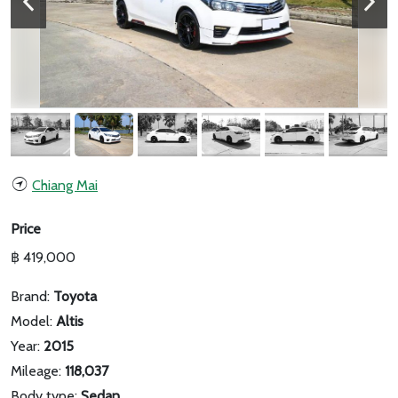
Chiang Mai
Price
฿ 419,000
Brand:
Toyota
Model:
Altis
Year:
2015
Mileage:
118,037
Body type:
Sedan