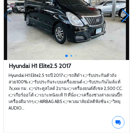
Hyundai H1 Elite2.5 2017
Hyundai H1 Elite2.5 รถปี 2017 👉รถสีดำ 👉รับประกันตัวถัง
สวย100% 👉รับประกันระบบเครื่องยนต์ 👉รับประกันไมล์แท้
7x,xxx กม . 👉ประตูสไลด์ 2บาน 👉เครื่องยนต์ดีเซล 2,500 CC.
👉เกียร์ออโต้ 👉เบาะหนังแท้ 11 ที่นั่ง 👉เครื่องช่วงล่างแน่นปึ้ก
เครื่องดีมากๆ 👉AIRBAG ABS 👉พวงมาลัยมัลติฟังชั่น 👉วิทยุ
AUDIO...