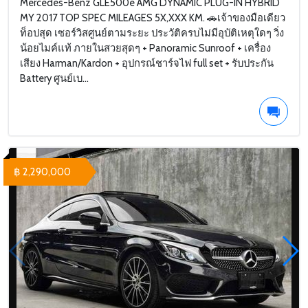
Mercedes-Benz GLE500e AMG DYNAMIC PLUG-IN HYBRID
MY 2017 TOP SPEC MILEAGES 5X,XXX KM. 🚗เจ้าของมือเดียว
ท็อปสุด เซอร์วิสศูนย์ตามระยะ ประวัติครบไม่มีอุบัติเหตุใดๆ วิ่ง
น้อยไมค์แท้ ภายในสวยสุดๆ + Panoramic Sunroof + เครื่อง
เสียง Harman/Kardon + อุปกรณ์ชาร์จไฟ full set + รับประกัน
Battery ศูนย์เบ...
฿ 2,290,000