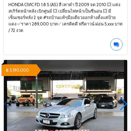
HONDA CIVIC FD 1.8 S (AS) สี เทาดำ ปี 2009 จด 2010 💥 แต่ง
สเกิร์ตหน้าหลัง เบิกศูนย์ 💥 เปลี่ยนไฟหน้าเป็นซีนอน 💥 มี
เซ็นเซอร์หลัง 2 จุด #รถบ้านแท้ๆมือเดียวออกห้างตั้งแต่ป้าย
แดง ✅ราคา 289,000 บาท✅ เครดิตดี ฟรีดาวน์ ผ่อน 5,xxx บาท
/ 72 งวด
฿ 3,190,000