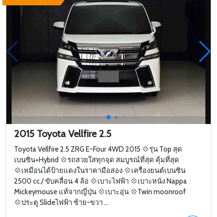
2015 Toyota Vellfire 2.5
Toyota Vellfire 2.5 ZRG E-Four 4WD 2015 💠รุ่น Top สุด
เบนซิน+Hybrid 💠รถสวยใสทุกจุด สมบูรณ์ที่สุด คุ้มที่สุด
💠เหมือนได้ป้ายแดงในราคามือสอง 💠เครื่องยนต์เบนซิน
2500 cc./ ขับคลื่อน 4 ล้อ 💠เบาะไฟฟ้า 💠เบาะหนัง Nappa
Mickeymouse แท้จากญี่ปุ่น 💠เบาะอุ่น 💠Twin moonroof
💠ประตู Slideไฟฟ้า ซ้าย-ขวา ...