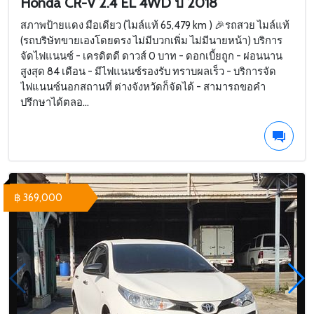
Honda CR-V 2.4 EL 4WD ปี 2018
สภาพป้ายแดง มือเดียว (ไมล์แท้ 65,479 km ) 🎉รถสวย ไมล์แท้
(รถบริษัทขายเองโดยตรง ไม่มีบวกเพิ่ม ไม่มีนายหน้า) บริการ
จัดไฟแนนซ์ - เครดิตดี ดาวส์ 0 บาท - ดอกเบี้ยถูก - ผ่อนนาน
สูงสุด 84 เดือน - มีไฟแนนซ์รองรับ ทราบผลเร็ว - บริการจัด
ไฟแนนซ์นอกสถานที่ ต่างจังหวัดก็จัดได้ - สามารถขอคำ
ปรึกษาได้ตลอ...
฿ 369,000