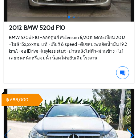
2012 BMW 520d F10
BMW 520d F10 -ออกศูนย์ Millenium 6/2011 จดทะเบียน 2012
-ไมล์ 15x,xxxกม. แท้ -เกียร์ 8 speed -ดีเซลประหยัดน้ำมัน 19.2
km/l -จอ iDrive -keyless start -ม่านหลังไฟฟ้า+ม่านข้าง -ไม่
เคยชนหนักหรือจมน้ำ น็อตไม่ขยับเดิมโรงงาน
฿ 688,000