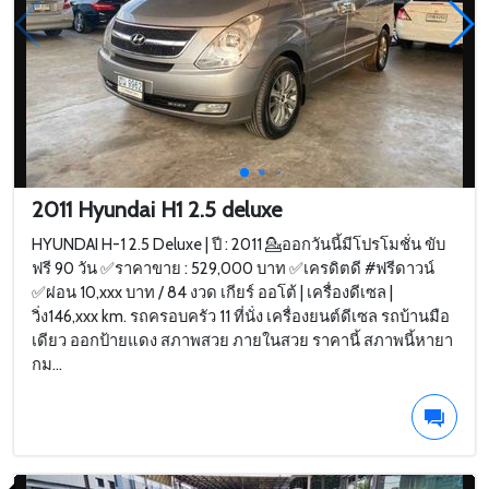
2011 Hyundai H1 2.5 deluxe
HYUNDAI H-1 2.5 Deluxe | ปี : 2011 💁ออกวันนี้มีโปรโมชั่น ขับ
ฟรี 90 วัน ✅ราคาขาย : 529,000 บาท ✅เครดิตดี #ฟรีดาวน์
✅ผ่อน 10,xxx บาท / 84 งวด เกียร์ ออโต้ | เครื่องดีเซล |
วิ่ง146,xxx km. รถครอบครัว 11 ที่นั่ง เครื่องยนต์ดีเซล รถบ้านมือ
เดียว ออกป้ายแดง สภาพสวย ภายในสวย ราคานี้ สภาพนี้หายา
กม...