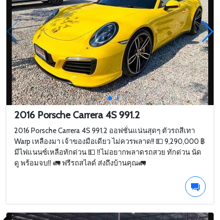
2016 Porsche Carrera 4S 991.2
2016 Porsche Carrera 4S 991.2 ออฟชั่นแน่นสุดๆ ตัวรถสีเทา
Warp เหลืองมา เจ้าของมือเดียว ไม่ควรพลาด!! 💵 9,290,000 ฿
มีไฟแนนซ์เหลือทักด่วน 💵 ‼️ไม่อยากพลาดรถสวย ทักด่วน นัด
ดู พร้อมจบ‼️ 🚛 ฟรีรถสไลด์ ส่งถึงบ้านคุณ🚛