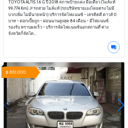
TOYOTA ALTIS 1.6 G ปี 2018 สภาพป้ายแดง มือเดียว (ไมล์แท้
99,774 Km) 🎉รถสวย ไมล์แท้ (รถบริษัทขายเองโดยตรง ไม่มี
บวกเพิ่ม ไม่มีนายหน้า) บริการจัดไฟแนนซ์ - เครดิตดี ดาวส์ 0
บาท - ดอกเบี้ยถูก - ผ่อนนานสูงสุด 84 เดือน - มีไฟแนนซ์
รองรับ ทราบผลเร็ว - บริการจัดไฟแนนซ์นอกสถานที่ ต่าง
จังหวัดก็จัดได...
฿ 810,000