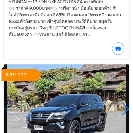
HYUNDAI H-1 2.5DELUXE AT ปี 2018 สีน้ำตาลพิเศษ
✨✨ราคา919,000บาท✨✨ ⭐️ฟรีดาวน์⭐️ มือเดียวออกห้าง 🍭
ไมล์97xxx เครดิตดีดอก 2.89% 72งวด ผ่อน 16xxx 60งวด ผ่อน
18xxx ตัวถังสวยมาก เข้าศูนย์ตลอด ประวัติดีมาก สมุดรับ
ประกันอยู่ครบ ✅วิทยุ BLUETOOTH+NAVI ✅กล้องรอบ
คัน360องศา ✅TVเพดาน แอร์ ดิจิตอล แอร...
฿ 935,000