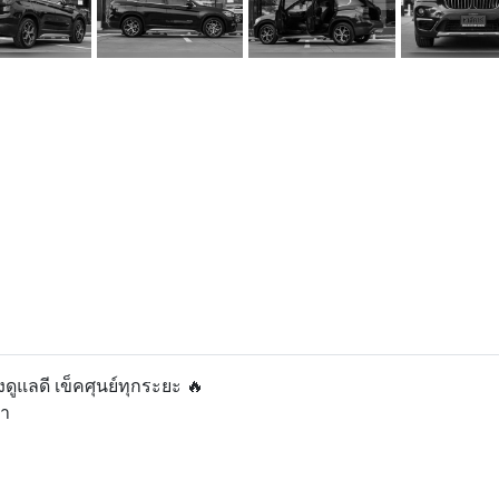
ูแลดี เข็คศุนย์ทุกระยะ 🔥
ดำ