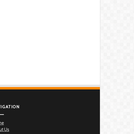
VIGATION
me
ut Us