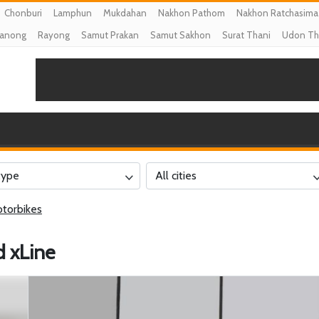
Chonburi
Lamphun
Mukdahan
Nakhon Pathom
Nakhon Ratchasima
anong
Rayong
Samut Prakan
Samut Sakhon
Surat Thani
Udon Th
type
All cities
torbikes
 xLine