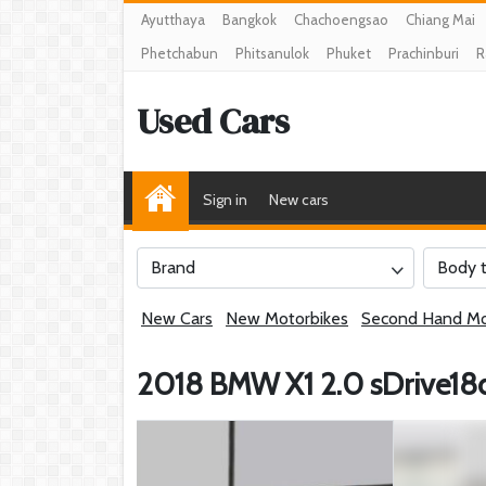
Ayutthaya
Bangkok
Chachoengsao
Chiang Mai
Phetchabun
Phitsanulok
Phuket
Prachinburi
R
Used Cars
Sign in
New cars
Brand
Body 
New Cars
New Motorbikes
Second Hand Mo
2018 BMW X1 2.0 sDrive18d