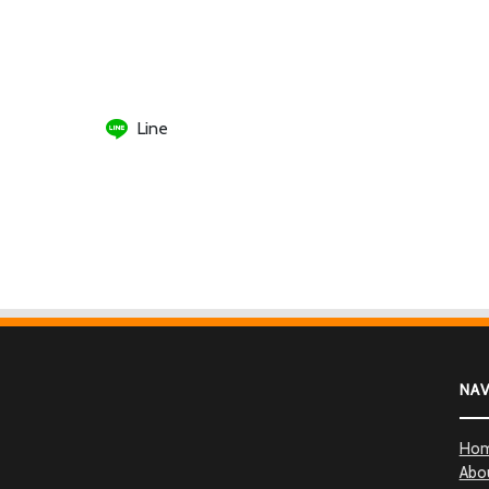
Line
NA
Ho
Abo