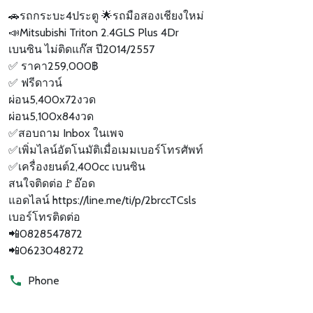
🚗รถกระบะ4ประตู 🌟รถมือสองเชียงใหม่
📣Mitsubishi Triton 2.4GLS Plus 4Dr
เบนซิน ไม่ติดแก๊ส ปี2014/2557
✅ ราคา259,000฿
✅ ฟรีดาวน์
ผ่อน5,400x72งวด
ผ่อน5,100x84งวด
✅สอบถาม Inbox ในเพจ
✅เพิ่มไลน์อัตโนมัติเมื่อเมมเบอร์โทรศัพท์
✅เครื่องยนต์2,400cc เบนซิน
สนใจติดต่อ🚩อ๊อด
แอดไลน์ https://line.me/ti/p/2brccTCsls
เบอร์โทรติดต่อ
📲0828547872
📲0623048272
Phone