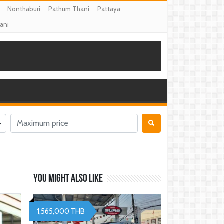
Nonthaburi
Pathum Thani
Pattaya
ani
You might also like
1,565,000 THB