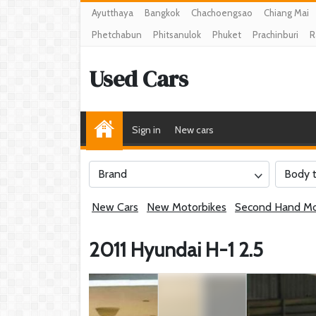
Ayutthaya
Bangkok
Chachoengsao
Chiang Mai
Phetchabun
Phitsanulok
Phuket
Prachinburi
R
Used Cars
Sign in
New cars
Brand
Body 
New Cars
New Motorbikes
Second Hand Mo
2011 Hyundai H-1 2.5