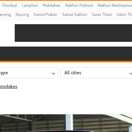
Chonburi
Lamphun
Mukdahan
Nakhon Pathom
Nakhon Ratchasima
anong
Rayong
Samut Prakan
Samut Sakhon
Surat Thani
Udon Th
type
All cities
torbikes