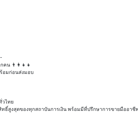
-
กคน 👨‍👩‍👧‍👧
มพร้อมก่อนส่งมอบ
ทั่วไทย
กสิทธิ์สูงสุดของทุกสถาบันการเงิน พร้อมมีที่ปรึกษาการขายมืออาช