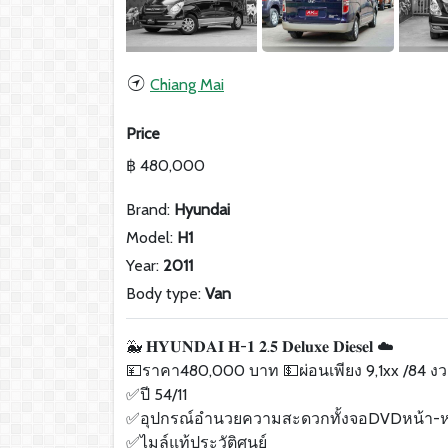
Chiang Mai
Price
฿ 480,000
Brand:
Hyundai
Model:
H1
Year:
2011
Body type:
Van
🐳 𝐇𝐘𝐔𝐍𝐃𝐀𝐈 𝐇-𝟏 𝟐.𝟓 𝐃𝐞𝐥𝐮𝐱𝐞 𝐃𝐢𝐞𝐬𝐞𝐥 ☁️
💴ราคา480,000 บาท 💵ผ่อนเพียง 9,1xx /84 งว
✅ปี 54/11
✅อุปกรณ์อำนวยความสะดวกทั้งจอDVDหน้า-หล
✅ไมล์แท้ประวัติศูนย์