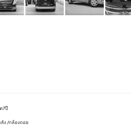
ด7ปี
ัง /กล้องถอย